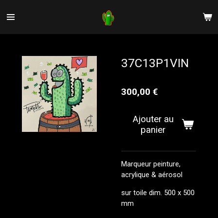
Passer
au
contenu
principal
37C13P1VIN
300,00 €
Ajouter au
panier
Marqueur peinture,
acrylique & aérosol
sur toile
dim. 500
x 500
mm