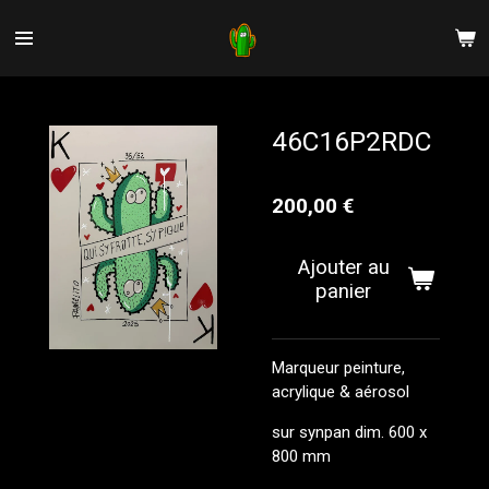
Passer
au
contenu
principal
46C16P2RDC
200,00 €
Ajouter au
panier
Marqueur peinture,
acrylique & aérosol
sur synpan
dim. 600
x
800 mm