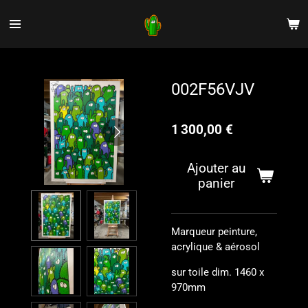
Passer
au
contenu
principal
002F56VJV
1 300,00 €
Ajouter au
panier
Marqueur peinture,
acrylique & aérosol
sur toile
dim. 1460
x
970mm